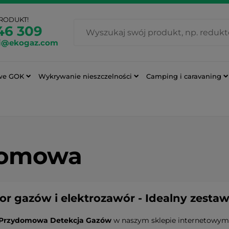
PRODUKT!
46 309
i@ekogaz.com
we GOK
Wykrywanie nieszczelności
Camping i caravaning
domowa
or gazów i elektrozawór - Idealny zesta
Przydomowa Detekcja Gazów
w naszym sklepie internetowym 