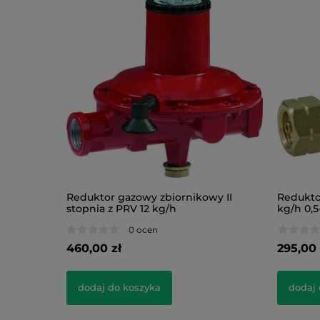
Reduktor gazowy zbiornikowy II
Redukto
stopnia z PRV 12 kg/h
kg/h 0,5
0 ocen
460,00 zł
295,00 
dodaj do koszyka
dodaj 