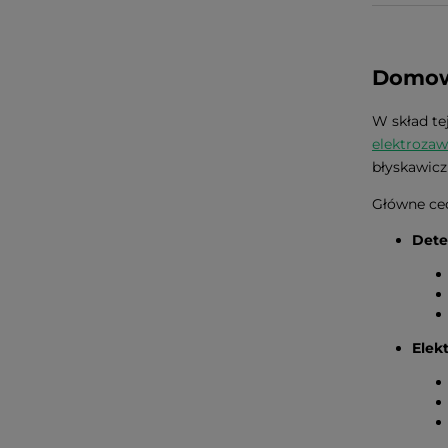
Domowa
W skład te
elektrozaw
błyskawicz
Główne cec
Dete
Elek