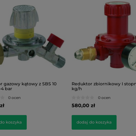
r gazowy kątowy z SBS 10
Reduktor zbiornikowy I stopn
-4 bar
kg/h
0 ocen
0 ocen
zł
580,00 zł
do koszyka
dodaj do koszyka