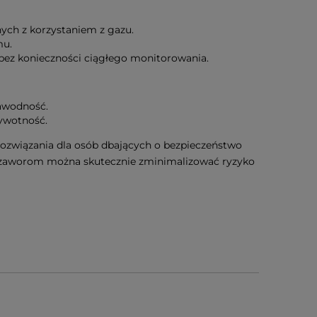
ych z korzystaniem z gazu.
mu.
 bez konieczności ciągłego monitorowania.
awodność.
żywotność.
rozwiązania dla osób dbających o bezpieczeństwo
trozaworom można skutecznie zminimalizować ryzyko