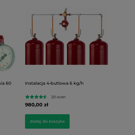
ia 60
Instalacja 4-butlowa 6 kg/h
Reduktor
bar z m
20 ocen
980,00 zł
390,00 z
dodaj do koszyka
dodaj d