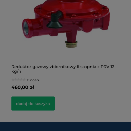
Reduktor gazowy zbiornikowy II stopnia z PRV 12
Re
kg/h
0 ocen
460,00 zł
29
dodaj do koszyka