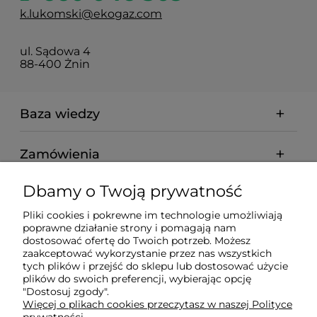
k.lukomski@ekogaz.com
ul. Sądowa 4
88-400 Żnin
Baza wiedzy
Zamówienia
Dbamy o Twoją prywatność
Informacje
Pliki cookies i pokrewne im technologie umożliwiają
poprawne działanie strony i pomagają nam
dostosować ofertę do Twoich potrzeb. Możesz
Nasz serwis korzysta z informacji zapisanych za pomocą
zaakceptować wykorzystanie przez nas wszystkich
plików cookies niezbędnych do obsługi strony
tych plików i przejść do sklepu lub dostosować użycie
internetowej i tworzenia statystyk. Korzystanie z witryny
plików do swoich preferencji, wybierając opcję
bez zmiany ustawień Twojej przeglądarki oznacza, że będą
"Dostosuj zgody".
one umieszczane w Twoim urządzeniu
Więcej o plikach cookies przeczytasz w naszej Polityce
końcowym. Pamiętaj, że zawsze możesz zmienić te