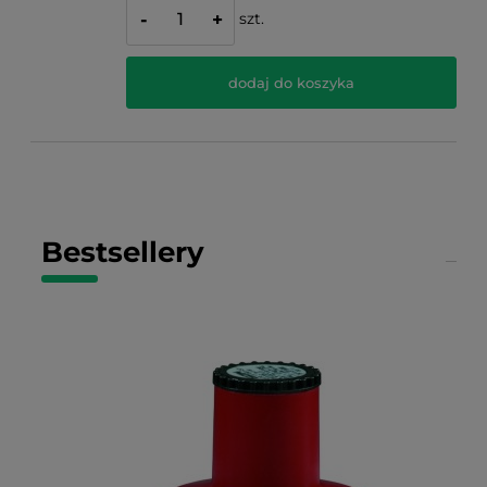
szt.
-
+
dodaj do koszyka
Bestsellery