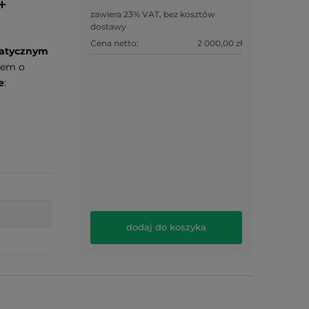
+
zawiera 23% VAT, bez kosztów
dostawy
Cena netto:
2 000,00 zł
atycznym
rem o
e
:
dodaj do koszyka