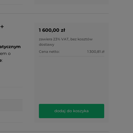
 +
1 600,00 zł
zawiera 23% VAT, bez kosztów
dostawy
atycznym
Cena netto:
1 300,81 zł
rem o
e
:
dodaj do koszyka