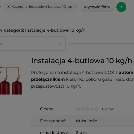
+
wyczyść filtry
Kategorie:
Instalacje 4-butlowe 10 kg/h
:
Instalacje 4-butlowe 10 kg/h
Instalacja 4-butlowa 10 kg/h
Profesjonalna instalacja 4-butlowa GOK z
autom
przełącznikiem
kierunku poboru gazu i redukto
przepustowości 10 kg/h.
Ocena:
0 ocen
Dostępność:
duża ilość
czas dostawy:
2 dni