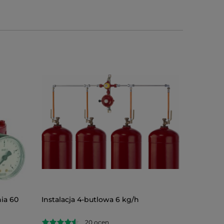
ia 60
Instalacja 4-butlowa 6 kg/h
Reduktor
bar z m
20 ocen