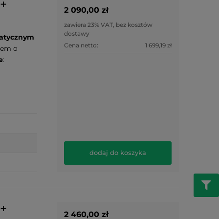
 +
2 090,00 zł
zawiera 23% VAT, bez kosztów
dostawy
atycznym
Cena netto:
1 699,19 zł
rem o
e
:
dodaj do koszyka
 +
2 460,00 zł