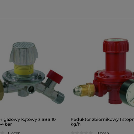
r gazowy kątowy z SBS 10
Reduktor zbiornikowy I stopn
-4 bar
kg/h
0 ocen
0 ocen