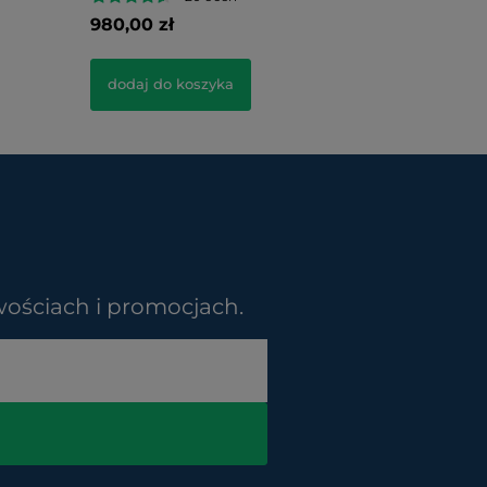
980,00 zł
390,00 z
dodaj do koszyka
dodaj d
wościach i promocjach.