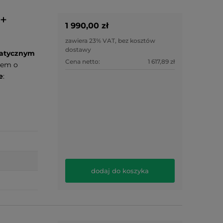
 +
1 990,00 zł
zawiera 23% VAT, bez kosztów
dostawy
atycznym
Cena netto:
1 617,89 zł
rem o
e
:
dodaj do koszyka