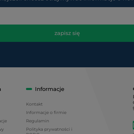
zapisz się
a
Informacje
Kontakt
Informacje o firmie
acje
Regulamin
wy
Polityka prywatności i