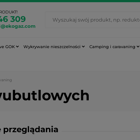
PRODUKT!
46 309
i@ekogaz.com
we GOK
Wykrywanie nieszczelności
Camping i caravaning
vaning
dwubutlowych
 przeglądania