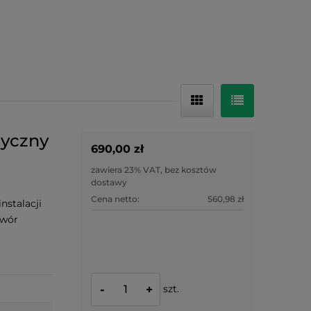
tyczny
690,00 zł
zawiera 23% VAT, bez kosztów
dostawy
Cena netto:
560,98 zł
nstalacji
awór
szt.
-
+