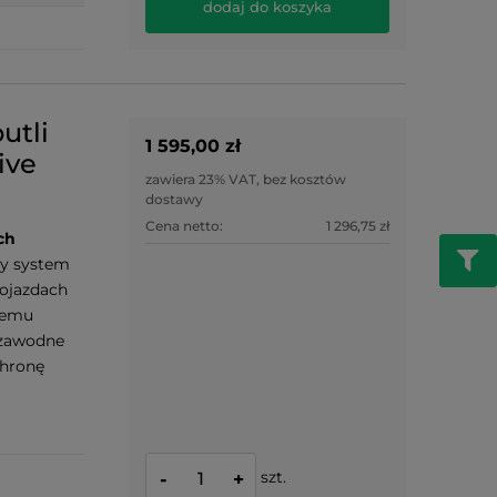
dodaj do koszyka
utli
1 595,00 zł
ive
zawiera 23% VAT, bez kosztów
dostawy
Cena netto:
1 296,75 zł
ch
y system
pojazdach
nemu
ezawodne
chronę
szt.
-
+