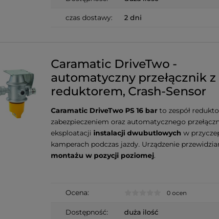
czas dostawy:
2 dni
Caramatic DriveTwo -
automatyczny przełącznik z
reduktorem, Crash-Sensor
Caramatic DriveTwo PS 16 bar
to zespół redukto
zabezpieczeniem oraz automatycznego przełączn
eksploatacji
instalacji dwubutlowych
w przyczep
kamperach podczas jazdy. Urządzenie przewidzi
montażu w pozycji poziomej
.
Ocena:
0 ocen
Dostępność:
duża ilość