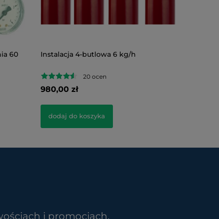
ia 60
Instalacja 4-butlowa 6 kg/h
Reduktor
bar z m
20 ocen
980,00 zł
390,00 z
dodaj do koszyka
dodaj d
wościach i promocjach.