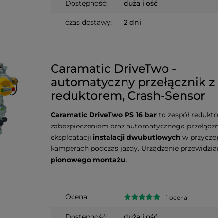
Dostępność:
duża ilość
czas dostawy:
2 dni
Caramatic DriveTwo -
automatyczny przełącznik z
reduktorem, Crash-Sensor
Caramatic DriveTwo PS 16 bar
to zespół redukto
zabezpieczeniem oraz automatycznego przełączn
eksploatacji
instalacji dwubutlowych
w przyczep
kamperach podczas jazdy. Urządzenie przewidzi
pionowego montażu
.
Ocena:
1 ocena
Dostępność:
duża ilość