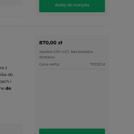
dodaj do koszyka
870,00 zł
zawiera 23% VAT, bez kosztów
dostawy
Cena netto:
707,32 zł
ra z
ika do
ach i
ane
do