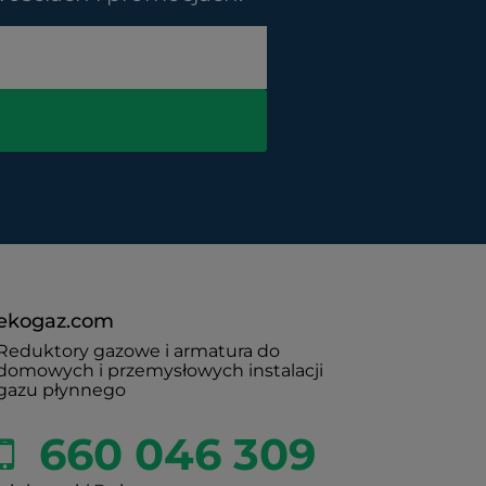
ekogaz.com
Reduktory gazowe i armatura do
domowych i przemysłowych instalacji
gazu płynnego
660 046 309