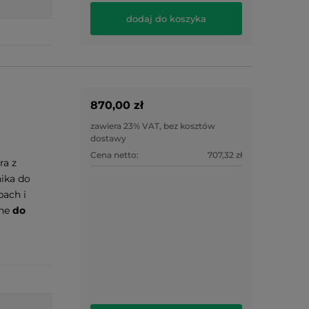
dodaj do koszyka
870,00 zł
zawiera 23% VAT, bez kosztów
dostawy
Cena netto:
707,32 zł
ra z
ika do
ach i
ane
do