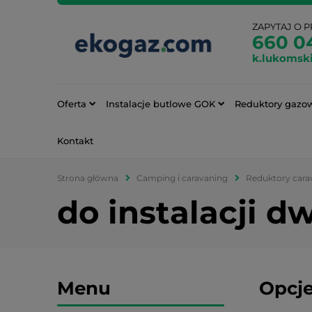
ZAPYTAJ O 
660 0
k.lukomsk
Oferta
Instalacje butlowe GOK
Reduktory gazo
Kontakt
Strona główna
Camping i caravaning
Reduktory cara
do instalacji 
Menu
Opcje