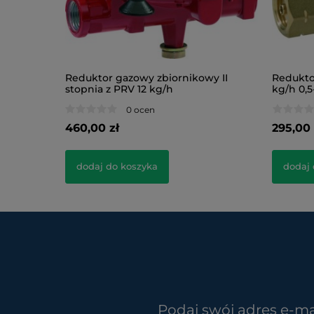
Reduktor gazowy zbiornikowy II
Redukto
stopnia z PRV 12 kg/h
kg/h 0,5
0 ocen
460,00 zł
295,00 
dodaj do koszyka
dodaj 
Podaj swój adres e-ma