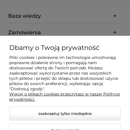
Baza wiedzy
Zamówienia
Dbamy o Twoją prywatność
Informacje
Pliki cookies i pokrewne im technologie umożliwiają
poprawne działanie strony i pomagają nam
dostosować ofertę do Twoich potrzeb. Możesz
Nasz serwis korzysta z informacji zapisanych za pomocą
zaakceptować wykorzystanie przez nas wszystkich
plików cookies niezbędnych do obsługi strony
tych plików i przejść do sklepu lub dostosować użycie
internetowej i tworzenia statystyk. Korzystanie z witryny
plików do swoich preferencji, wybierając opcję
bez zmiany ustawień Twojej przeglądarki oznacza, że będą
"Dostosuj zgody".
one umieszczane w Twoim urządzeniu
Więcej o plikach cookies przeczytasz w naszej Polityce
końcowym. Pamiętaj, że zawsze możesz zmienić te
prywatności.
ustawienia. Więcej informacji znajdziesz w:
https://www.ekogaz.com/polityka-prywatnosci
.
zaakceptuj tylko niezbędne
Na stronie gromadzimy opinie o naszych produktach
wykorzystując narzędzia zbierania opinii sklepu
internetowego Shoper oraz zewnętrzny system do