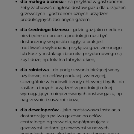
dla małego biznesu
- na przykład w gastronomii,
żeby zachować ciągłość dostaw gazu dla urządzeń
grzewczych i gastronomicznych urządzeń
produkcyjnych zasilanych gazem,
dla średniego biznesu
- gdzie gaz jako medium
niezbędne do procesu produkcji musi być
dostarczony w sposób ciągły, a brak jest
możliwości wykonania przyłącza gazu ziemnego
lub koszty instalacji zbiornika przydomowego są
zbyt duże, np. lokalna fabryka okien,
dla rolnictwa
- do podgrzewania bieżącej wody
użytkowej do celów produkcji zwierzęcej,
szczególnie w hodowli trzody chlewnej i bydła, do
zasilania innych urządzeń w produkcji rolnej
wymagających nieprzerwanych dostaw gazu, np.
nagrzewnic i suszarni zboża,
dla deweloperów
- jako podstawowa instalacja
dostarczająca paliwo gazowe do celów
centralnego ogrzewania, współpracująca z
gazowymi kotłami grzewczymi w nowych
budynkach, oraz jako instalacja zastępcza gdy z