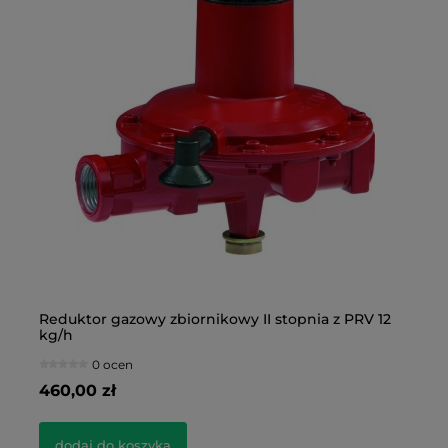
Reduktor gazowy zbiornikowy II stopnia z PRV 12
Re
kg/h
0 ocen
460,00 zł
29
dodaj do koszyka