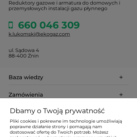
Reduktory gazowe i armatura do domowych i
przemysłowych instalacji gazu płynnego
660 046 309
k.lukomski@ekogaz.com
ul. Sądowa 4
88-400 Żnin
Baza wiedzy
Zamówienia
Dbamy o Twoją prywatność
Informacje
Pliki cookies i pokrewne im technologie umożliwiają
poprawne działanie strony i pomagają nam
dostosować ofertę do Twoich potrzeb. Możesz
Nasz serwis korzysta z informacji zapisanych za pomocą