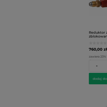
Reduktor 
zblokowan
PRV
760,00 zł
zawiera 23%
dostawy
-
Cena netto:
dodaj do