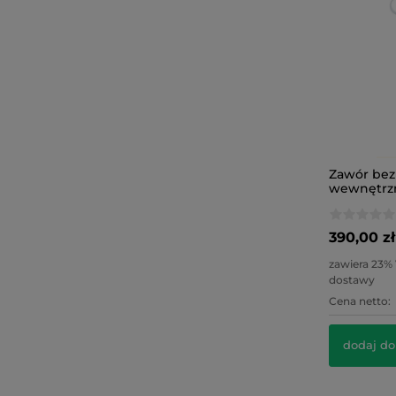
Zawór bez
wewnętrzn
bar
390,00 zł
zawiera 23%
dostawy
Cena netto:
dodaj do