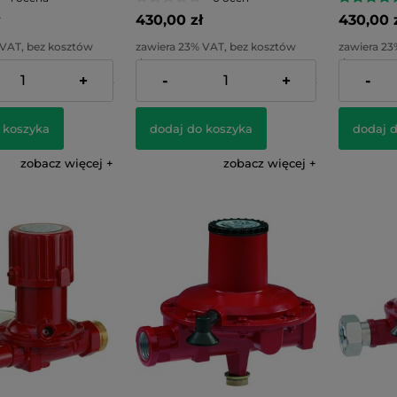
430,00 zł
430,00 
 VAT, bez kosztów
zawiera 23% VAT, bez kosztów
zawiera 23
dostawy
dostawy
+
-
+
-
341,46 zł
Cena netto:
349,59 zł
Cena netto
 koszyka
dodaj do koszyka
dodaj 
zobacz więcej
zobacz więcej