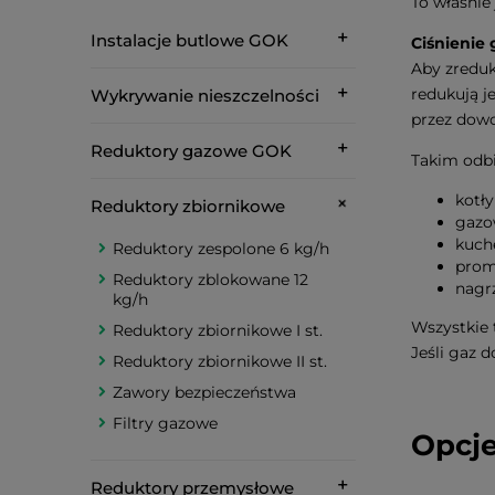
To właśnie
Instalacje butlowe GOK
Ciśnienie
Aby zreduk
redukują j
Wykrywanie nieszczelności
przez dowo
Reduktory gazowe GOK
Takim odb
kotł
Reduktory zbiornikowe
gazo
kuch
Reduktory zespolone 6 kg/h
prom
Reduktory zblokowane 12
nagr
kg/h
Wszystkie 
Reduktory zbiornikowe I st.
Jeśli gaz 
Reduktory zbiornikowe II st.
Zawory bezpieczeństwa
Filtry gazowe
Opcje
Reduktory przemysłowe