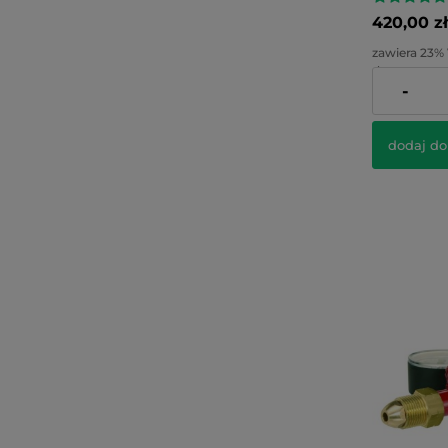
420,00 zł
zawiera 23%
dostawy
-
Cena netto:
dodaj do