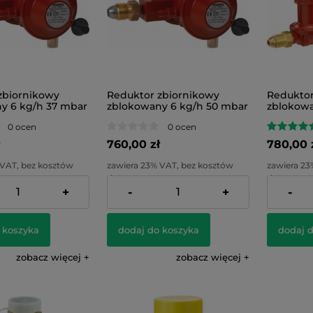
zbiornikowy
Reduktor zbiornikowy
Reduktor
y 6 kg/h 37 mbar
zblokowany 6 kg/h 50 mbar
zblokowa
PRV
mbar PR
0 ocen
0 ocen
760,00 zł
780,00 
 VAT, bez kosztów
zawiera 23% VAT, bez kosztów
zawiera 23
dostawy
dostawy
+
-
+
-
617,89 zł
Cena netto:
617,89 zł
Cena netto
 koszyka
dodaj do koszyka
dodaj 
zobacz więcej
zobacz więcej