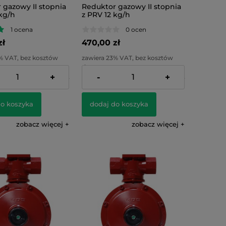
 gazowy II stopnia
Reduktor gazowy II stopnia
kg/h
z PRV 12 kg/h
1 ocena
0 ocen
zł
470,00 zł
% VAT, bez kosztów
zawiera 23% VAT, bez kosztów
dostawy
+
-
+
:
382,11 zł
Cena netto:
382,11 zł
do koszyka
dodaj do koszyka
zobacz więcej
zobacz więcej