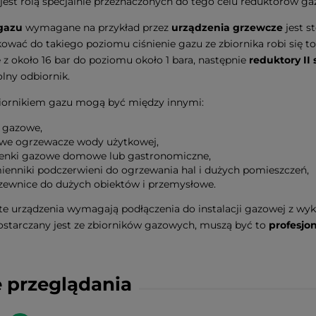
 jest rolą specjalnie przeznaczonych do tego celu reduktorów ga
 gazu
wymagane na przykład przez
urządzenia grzewcze
jest s
ować do takiego poziomu ciśnienie gazu ze zbiornika robi się 
e z około 16 bar do poziomu około 1 bara, następnie
reduktory II 
lny odbiornik.
iornikiem gazu mogą być między innymi:
y gazowe,
we ogrzewacze wody użytkowej,
enki gazowe domowe lub gastronomiczne,
ienniki podczerwieni do ogrzewania hal i dużych pomieszczeń,
zewnice do dużych obiektów i przemysłowe.
te urządzenia wymagają podłączenia do instalacji gazowej z w
dostarczany jest ze zbiorników gazowych, muszą być to
profesjo
 przeglądania