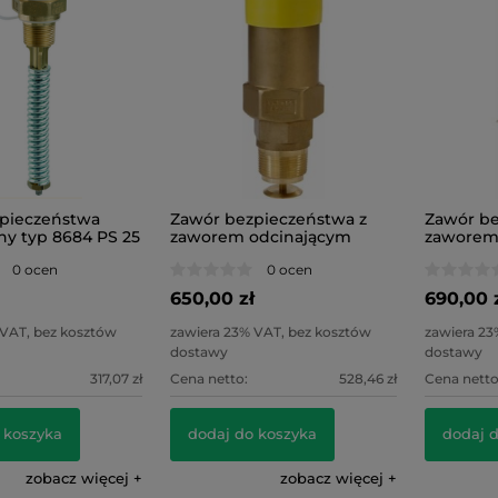
pieczeństwa
Zawór bezpieczeństwa z
Zawór be
y typ 8684 PS 25
zaworem odcinającym
zaworem
ATSV 25 PS 25
ATSV 500
0 ocen
0 ocen
650,00 zł
690,00 
 VAT, bez kosztów
zawiera 23% VAT, bez kosztów
zawiera 23
dostawy
dostawy
317,07 zł
Cena netto:
528,46 zł
Cena netto
 koszyka
dodaj do koszyka
dodaj 
zobacz więcej
zobacz więcej