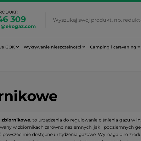
PRODUKT!
46 309
i@ekogaz.com
we GOK
Wykrywanie nieszczelności
Camping i caravaning
rnikowe
 zbiornikowe
, to urządzenia do regulowania ciśnienia gazu w i
any w zbiornikach zarówno naziemnych, jak i podziemnych gen
ć powszechnie dostępne urządzenia gazowe. Wymaga ono zredu