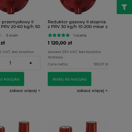
 przemysłowy II
Reduktor gazowy II stopnia
z PRV 20-60 kg/h 50
z PRV 30 kg/h 10-200 mbar z
wyjściem pod manometr G
5 ocen
1 ocena
1/4
 zł
1 120,00 zł
% VAT, bez kosztów
zawiera 23% VAT, bez kosztów
dostawy
+
:
910,57 zł
Cena netto:
910,57 zł
do koszyka
dodaj do koszyka
zobacz więcej
zobacz więcej