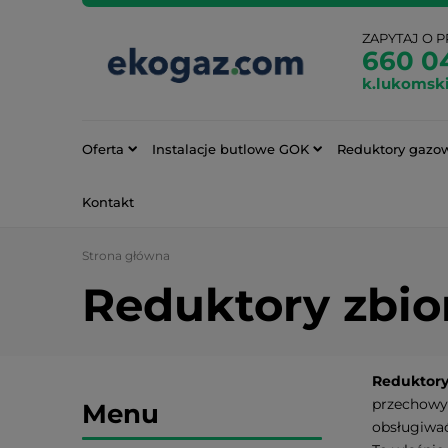
ZAPYTAJ O 
660 0
k.lukomsk
Oferta
Instalacje butlowe GOK
Reduktory gazo
Kontakt
Strona główna
Reduktory zbio
Reduktory
przechowyw
Menu
obsługiwa