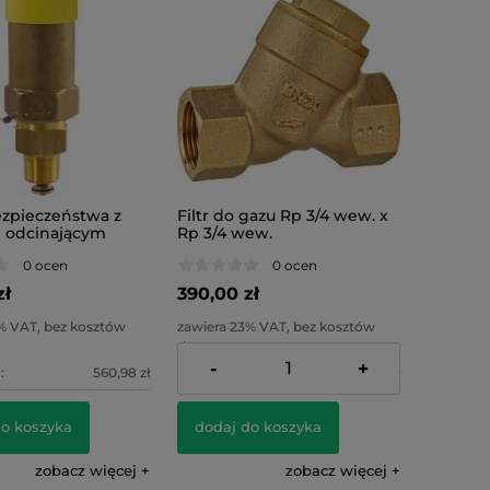
zpieczeństwa z
Filtr do gazu Rp 3/4 wew. x
 odcinającym
Rp 3/4 wew.
0 PS 25
0 ocen
0 ocen
zł
390,00 zł
% VAT, bez kosztów
zawiera 23% VAT, bez kosztów
dostawy
-
+
:
560,98 zł
Cena netto:
317,07 zł
do koszyka
dodaj do koszyka
zobacz więcej
zobacz więcej