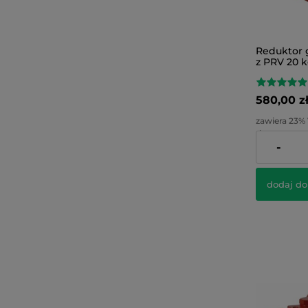
Reduktor g
z PRV 20 
580,00 z
zawiera 23%
dostawy
-
Cena netto:
dodaj do