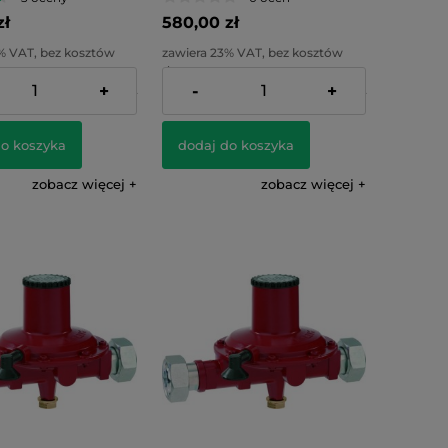
zł
580,00 zł
% VAT, bez kosztów
zawiera 23% VAT, bez kosztów
dostawy
+
-
+
:
349,59 zł
Cena netto:
471,54 zł
do koszyka
dodaj do koszyka
zobacz więcej
zobacz więcej