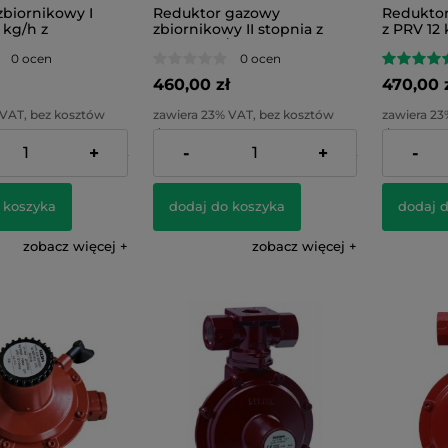
zbiornikowy I
Reduktor gazowy
Reduktor
 kg/h z
zbiornikowy II stopnia z
z PRV 12 
rem
PRV 12 kg/h
0 ocen
0 ocen
460,00 zł
470,00 
 VAT, bez kosztów
zawiera 23% VAT, bez kosztów
zawiera 23
dostawy
dostawy
+
-
+
-
512,20 zł
Cena netto:
373,98 zł
Cena netto
 koszyka
dodaj do koszyka
dodaj 
zobacz więcej
zobacz więcej