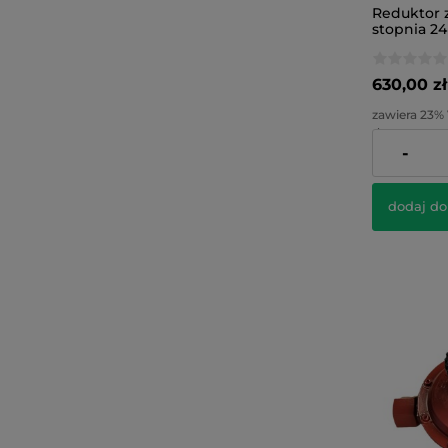
Reduktor 
stopnia 24
manomet
630,00 zł
zawiera 23%
dostawy
-
Cena netto:
dodaj do