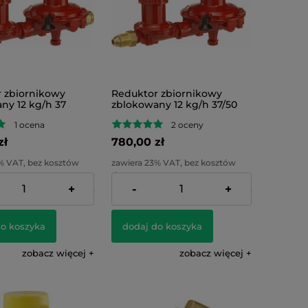
 zbiornikowy
Reduktor zbiornikowy
ny 12 kg/h 37
zblokowany 12 kg/h 37/50
V
mbar PRV
1 ocena
2 oceny
zł
780,00 zł
% VAT, bez kosztów
zawiera 23% VAT, bez kosztów
dostawy
+
-
+
:
634,15 zł
Cena netto:
634,15 zł
do koszyka
dodaj do koszyka
zobacz więcej
zobacz więcej