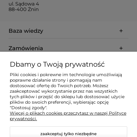
ul. Sądowa 4
88-400 Żnin
Baza wiedzy
Zamówienia
Dbamy o Twoją prywatność
Informacje
Pliki cookies i pokrewne im technologie umożliwiają
poprawne działanie strony i pomagają nam
dostosować ofertę do Twoich potrzeb. Możesz
Nasz serwis korzysta z informacji zapisanych za pomocą
zaakceptować wykorzystanie przez nas wszystkich
plików cookies niezbędnych do obsługi strony
tych plików i przejść do sklepu lub dostosować użycie
internetowej i tworzenia statystyk. Korzystanie z witryny
plików do swoich preferencji, wybierając opcję
bez zmiany ustawień Twojej przeglądarki oznacza, że będą
"Dostosuj zgody".
one umieszczane w Twoim urządzeniu
Więcej o plikach cookies przeczytasz w naszej Polityce
końcowym. Pamiętaj, że zawsze możesz zmienić te
prywatności.
ustawienia. Więcej informacji znajdziesz w:
https://www.ekogaz.com/polityka-prywatnosci
.
zaakceptuj tylko niezbędne
Na stronie gromadzimy opinie o naszych produktach