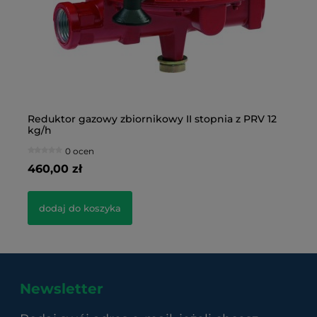
Reduktor gazowy zbiornikowy II stopnia z PRV 12
Re
kg/h
0 ocen
460,00 zł
29
dodaj do koszyka
Newsletter