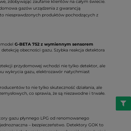
owe, zdobywając zaufanie klientów na całym świecie.
ja domowa gazów urządzenia z gwarancją
zęsto niesprawdzonych produktów pochodzących z
G model
G-BETA 752 z wymiennym sensorem
 detekcję obecności gazu. Szybka reakcja detektora
tekcji przydomowej wchodzi nie tylko detektor, ale
ku wykrycia gazu, elektrozawór natychmiast
ducentów to nie tylko skuteczność działania, ale
zemysłowych, co sprawia, że są niezawodne i trwałe.
ektory gazu płynnego LPG od renomowanego
 jednoznaczna – bezpieczeństwo. Detektory GOK to