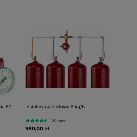
ia 60
Instalacja 4-butlowa 6 kg/h
Reduktor
bar z m
20 ocen
980,00 zł
390,00 z