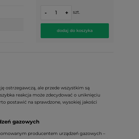
szt.
-
+
dodaj do koszyka
cję ostrzegawczą, ale przede wszystkim są
szybka reakcja może zdecydować o uniknięciu
arto postawić na sprawdzone, wysokiej jakości
ądzeń gazowych
 renomowanym producentem urządzeń gazowych –