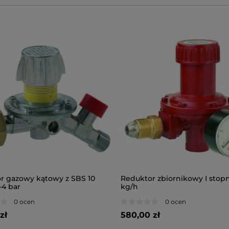
r gazowy kątowy z SBS 10
Reduktor zbiornikowy I stopn
-4 bar
kg/h
0 ocen
0 ocen
zł
580,00 zł