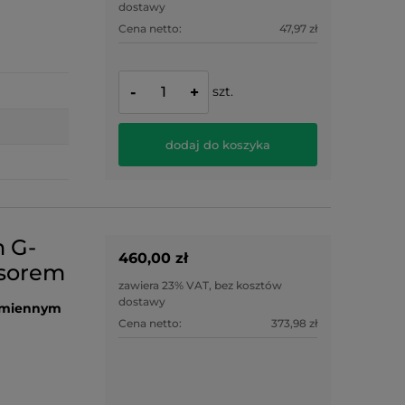
dostawy
Cena netto:
47,97 zł
szt.
-
+
dodaj do koszyka
n G-
460,00 zł
nsorem
zawiera 23% VAT, bez kosztów
dostawy
wymiennym
Cena netto:
373,98 zł