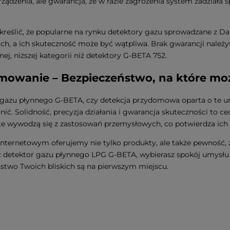
urządzenia, ale gwarancja, że w razie zagrożenia system zadziała 
reślić, że popularne na rynku detektory gazu sprowadzane z Da
ch, a ich skuteczność może być wątpliwa. Brak gwarancji należy
nej, niższej kategorii niż detektory G-BETA 752.
owanie – Bezpieczeństwo, na które moż
gazu płynnego G-BETA, czy detekcja przydomowa oparta o te ur
nić. Solidność, precyzja działania i gwarancja skuteczności to c
te wywodzą się z zastosowań przemysłowych, co potwierdza ich
internetowym oferujemy nie tylko produkty, ale także pewność,
 detektor gazu płynnego LPG G-BETA, wybierasz spokój umysłu 
stwo Twoich bliskich są na pierwszym miejscu.