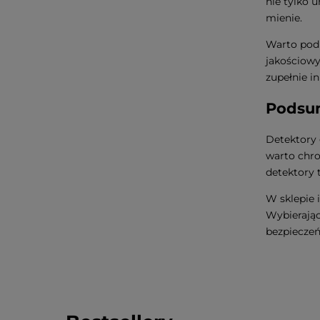
nie tylko 
mienie.
Warto podk
jakościowy
zupełnie in
Podsum
Detektory 
warto chro
detektory 
W sklepie 
Wybierając
bezpieczeń