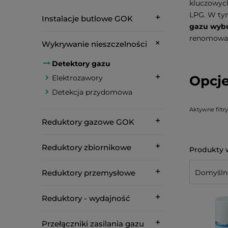
kluczowych
LPG. W tym
Instalacje butlowe GOK
gazu wyb
renomowan
Wykrywanie nieszczelności
Detektory gazu
Opcje
Elektrozawory
Detekcja przydomowa
Aktywne filtry
Reduktory gazowe GOK
Reduktory zbiornikowe
Reduktory przemysłowe
Reduktory - wydajność
Przełączniki zasilania gazu