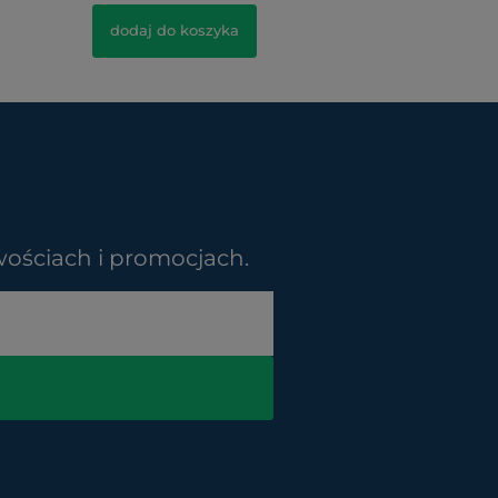
dodaj do koszyka
dodaj d
wościach i promocjach.