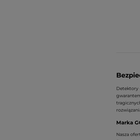
Bezpie
Detektory 
gwarantem 
tragicznyc
rozwiązani
Marka GO
Nasza ofe