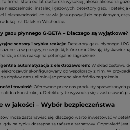
 To firma, która od lat dostarcza wysokiej jakości akcesoria gaz
 nieszczelności instalacji gazowych, detektory gazu i detekc
ci i niezawodności, co stawia je w opozycji do popularnych, c
rodukcji na Dalekim Wschodzie.
y gazu płynnego G-BETA – Dlaczego są wyjątkowe?
yzyjne sensory i szybka reakcja:
Detektory gazu płynnego LP
ażone są w precyzyjne czujniki, które umożliwiają błyskawiczną
alizuje czas reakcji na potencjalne zagrożenie.
ligentna automatyzacja z elektrozaworem:
W skład zestawu de
e elektrozawór skonfigurowany do współpracy z nim. W przypad
ga dopływ gazu, eliminując potencjalne źródło zagrożenia.
ność i trwałość:
Oferowane przez nas produkty sprawdzonych pro
 solidna konstrukcja. Detektory te wywodzą się z zastosowań pr
e w jakości – Wybór bezpieczeństwa
entów może zastanawiać się, dlaczego warto inwestować w det
, gdy na rynku dostępne są tańsze alternatywy. Odpowiedź jest