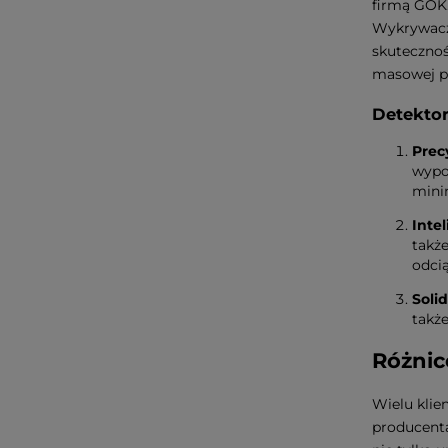
firmą GOK.
Wykrywacze
skutecznoś
masowej p
Detektor
Prec
wypos
minim
Inte
takż
odcią
Solid
także
Różnic
Wielu kli
producenta